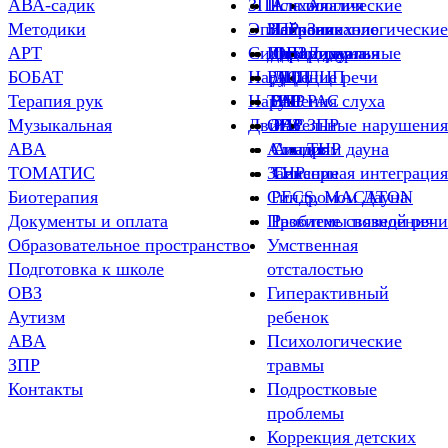
АВА-садик
ЗПР
Психологические
Алалия
Алалия
Методики
Эпилепсия
ЗПР
Нейропсихологические
Заикание
Заикание
АРТ
Синдром дауна
ДЦП
Индивидуальные
Дизартрия
ОВЗ
Дизартия
БОБАТ
Нарушение речи
РАС
ДЦП
ДЦП
ДЦП
Терапия рук
Нарушения слуха
ТНР
РАС
ЗПР
РАС
Музыкальная
Двигательные нарушения
ОВЗ
ЗПР
РАС
ЗПР
ABA
Алалия
Синдром дауна
Алалия
ТНР
ТОМАТИС
Заикание
ТНР
Сенсорная интеграция
Биотерапия
Синдромом Дауна
PECS, MACATON
Документы и оплата
Проблемы поведения
Развитие связной речи
Образовательное пространство
Умственная
Подготовка к школе
отсталостью
ОВЗ
Гиперактивный
Аутизм
ребенок
ABA
Психологические
ЗПР
травмы
Контакты
Подростковые
проблемы
Коррекция детских