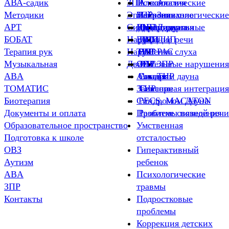
АВА-садик
ЗПР
Психологические
Алалия
Алалия
Методики
Эпилепсия
ЗПР
Нейропсихологические
Заикание
Заикание
АРТ
Синдром дауна
ДЦП
Индивидуальные
Дизартрия
ОВЗ
Дизартия
БОБАТ
Нарушение речи
РАС
ДЦП
ДЦП
ДЦП
Терапия рук
Нарушения слуха
ТНР
РАС
ЗПР
РАС
Музыкальная
Двигательные нарушения
ОВЗ
ЗПР
РАС
ЗПР
ABA
Алалия
Синдром дауна
Алалия
ТНР
ТОМАТИС
Заикание
ТНР
Сенсорная интеграция
Биотерапия
Синдромом Дауна
PECS, MACATON
Документы и оплата
Проблемы поведения
Развитие связной речи
Образовательное пространство
Умственная
Подготовка к школе
отсталостью
ОВЗ
Гиперактивный
Аутизм
ребенок
ABA
Психологические
ЗПР
травмы
Контакты
Подростковые
проблемы
Коррекция детских