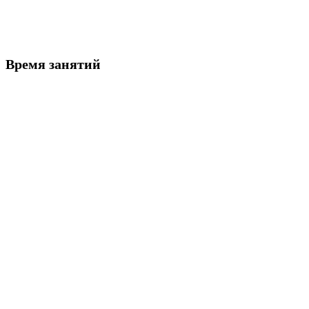
Любые психоэмоциональные расстройства
Время занятий
ИНДИВИДУАЛЬНЫЕ ЗАНЯТИЯ С
НЕЙРОПСИХОЛОГОМ и ПСИХОЛОГОМ
Нейропсихологическая коррекция
55
Сенсомоторная коррекция для детей от 2,5 до
55
5 лет