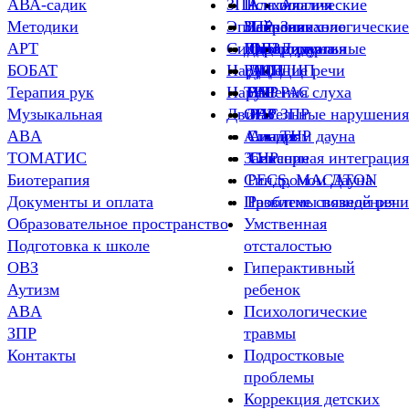
АВА-садик
ЗПР
Психологические
Алалия
Алалия
Методики
Эпилепсия
ЗПР
Нейропсихологические
Заикание
Заикание
АРТ
Синдром дауна
ДЦП
Индивидуальные
Дизартрия
ОВЗ
Дизартия
БОБАТ
Нарушение речи
РАС
ДЦП
ДЦП
ДЦП
Терапия рук
Нарушения слуха
ТНР
РАС
ЗПР
РАС
Музыкальная
Двигательные нарушения
ОВЗ
ЗПР
РАС
ЗПР
ABA
Алалия
Синдром дауна
Алалия
ТНР
ТОМАТИС
Заикание
ТНР
Сенсорная интеграция
Биотерапия
Синдромом Дауна
PECS, MACATON
Документы и оплата
Проблемы поведения
Развитие связной речи
Образовательное пространство
Умственная
Подготовка к школе
отсталостью
ОВЗ
Гиперактивный
Аутизм
ребенок
ABA
Психологические
ЗПР
травмы
Контакты
Подростковые
проблемы
Коррекция детских