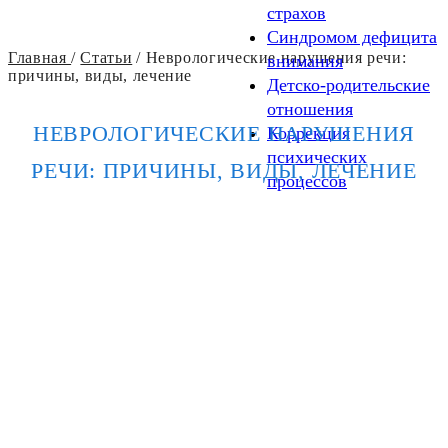
страхов
Синдромом дефицита
Главная
/
Статьи
/
Неврологические нарушения речи:
внимания
причины, виды, лечение
Детско-родительские
отношения
НЕВРОЛОГИЧЕСКИЕ НАРУШЕНИЯ
Коррекция
психических
РЕЧИ: ПРИЧИНЫ, ВИДЫ, ЛЕЧЕНИЕ
процессов