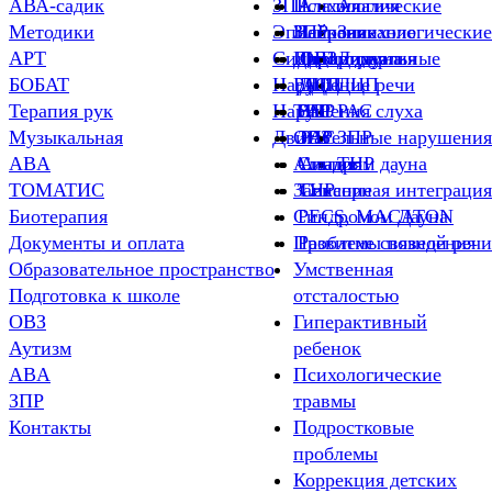
АВА-садик
ЗПР
Психологические
Алалия
Алалия
Методики
Эпилепсия
ЗПР
Нейропсихологические
Заикание
Заикание
АРТ
Синдром дауна
ДЦП
Индивидуальные
Дизартрия
ОВЗ
Дизартия
БОБАТ
Нарушение речи
РАС
ДЦП
ДЦП
ДЦП
Терапия рук
Нарушения слуха
ТНР
РАС
ЗПР
РАС
Музыкальная
Двигательные нарушения
ОВЗ
ЗПР
РАС
ЗПР
ABA
Алалия
Синдром дауна
Алалия
ТНР
ТОМАТИС
Заикание
ТНР
Сенсорная интеграция
Биотерапия
Синдромом Дауна
PECS, MACATON
Документы и оплата
Проблемы поведения
Развитие связной речи
Образовательное пространство
Умственная
Подготовка к школе
отсталостью
ОВЗ
Гиперактивный
Аутизм
ребенок
ABA
Психологические
ЗПР
травмы
Контакты
Подростковые
проблемы
Коррекция детских