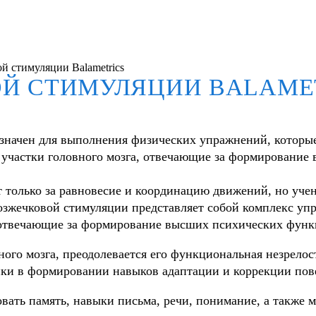
й стимуляции Balametrics
Й СТИМУЛЯЦИИ BALAME
значен для выполнения физических упражнений, которые
 участки головного мозга, отвечающие за формирование
т только за равновесие и координацию движений, но учен
мозжечковой стимуляции представляет собой комплекс уп
, отвечающие за формирование высших психических функ
ного мозга, преодолевается его функциональная незрело
ки в формировании навыков адаптации и коррекции пов
ать память, навыки письма, речи, понимание, а также м